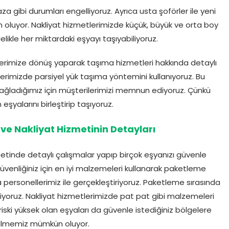
za gibi durumları engelliyoruz. Ayrıca usta şoförler ile yeni
luyor. Nakliyat hizmetlerimizde küçük, büyük ve orta boy
elikle her miktardaki eşyayı taşıyabiliyoruz.
rilerimize dönüş yaparak taşıma hizmetleri hakkında detaylı
lerimizde parsiyel yük taşıma yöntemini kullanıyoruz. Bu
ladığımız için müşterilerimizi memnun ediyoruz. Çünkü
 eşyalarını birleştirip taşıyoruz.
Eve Nakliyat Hizmetinin Detayları
etinde detaylı çalışmalar yapıp birçok eşyanızı güvenle
 güvenliğiniz için en iyi malzemeleri kullanarak paketleme
a personellerimiz ile gerçekleştiriyoruz. Paketleme sırasında
yoruz. Nakliyat hizmetlerimizde pat pat gibi malzemeleri
riski yüksek olan eşyaları da güvenle istediğiniz bölgelere
bilmemiz mümkün oluyor.