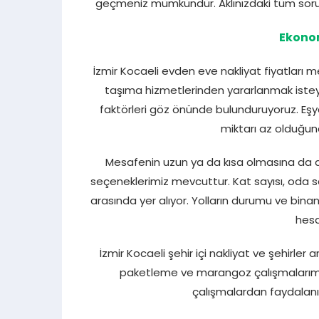
geçmeniz mümkündür. Aklınızdaki tüm sorul
Ekonom
İzmir Kocaeli evden eve nakliyat fiyatları m
taşıma hizmetlerinden yararlanmak isteyen
faktörleri göz önünde bulunduruyoruz. Eşya 
miktarı az olduğun
Mesafenin uzun ya da kısa olmasına da dik
seçeneklerimiz mevcuttur. Kat sayısı, oda say
arasında yer alıyor. Yolların durumu ve binanız
hesa
İzmir Kocaeli şehir içi nakliyat ve şehirle
paketleme ve marangoz çalışmalarımız
çalışmalardan faydalan