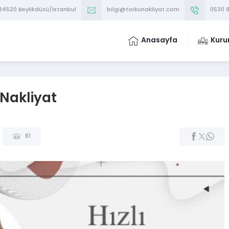
 34520 Beylikdüzü/İstanbul
bilgi@torkunakliyat.com
0530 8
Anasayfa
Kuru
 Nakliyat
81