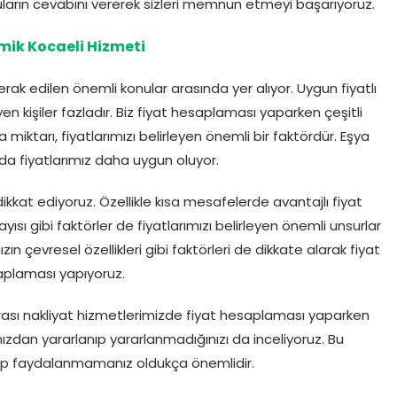
arın cevabını vererek sizleri memnun etmeyi başarıyoruz.
ik Kocaeli Hizmeti
erak edilen önemli konular arasında yer alıyor. Uygun fiyatlı
 kişiler fazladır. Biz fiyat hesaplaması yaparken çeşitli
miktarı, fiyatlarımızı belirleyen önemli bir faktördür. Eşya
da fiyatlarımız daha uygun oluyor.
kat ediyoruz. Özellikle kısa mesafelerde avantajlı fiyat
ısı gibi faktörler de fiyatlarımızı belirleyen önemli unsurlar
ın çevresel özellikleri gibi faktörleri de dikkate alarak fiyat
plaması yapıyoruz.
r arası nakliyat hizmetlerimizde fiyat hesaplaması yaparken
dan yararlanıp yararlanmadığınızı da inceliyoruz. Bu
ıp faydalanmamanız oldukça önemlidir.