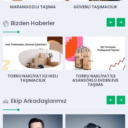
AŞIMA
GÜVENLI TAŞIMACILIK
AMBALAJLI TAŞIMA
Bizden Haberler
LIYAT İLE HIZLI
TORKU NAKLIYAT İLE
TORKU NAKL
IMACILIK
ASANSÖRLÜ EVDEN EVE
İLDE 
TAŞIMA
Ekip Arkadaşlarımız