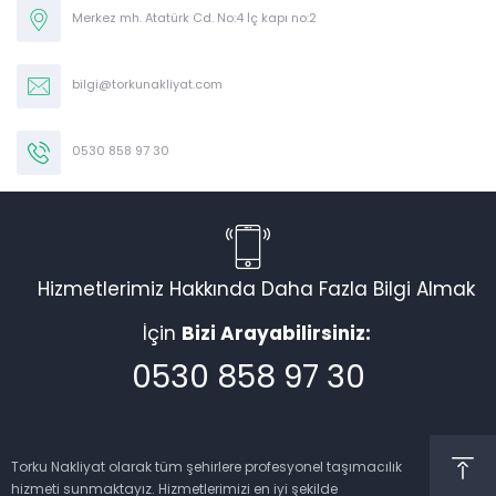
Merkez mh. Atatürk Cd. No:4 İç kapı no:2
bilgi@torkunakliyat.com
0530 858 97 30
Hizmetlerimiz Hakkında Daha Fazla Bilgi Almak
Torku Nakliyat
İçin
Bizi Arayabilirsiniz:
0530 858 97 30
Cevap Yaz
Torku Nakliyat olarak tüm şehirlere profesyonel taşımacılık
hizmeti sunmaktayız. Hizmetlerimizi en iyi şekilde