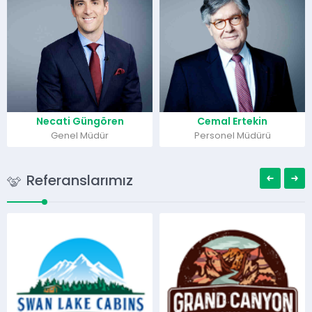
ecati Güngören
Cemal Ertekin
G
Genel Müdür
Personel Müdürü
İ
Referanslarımız