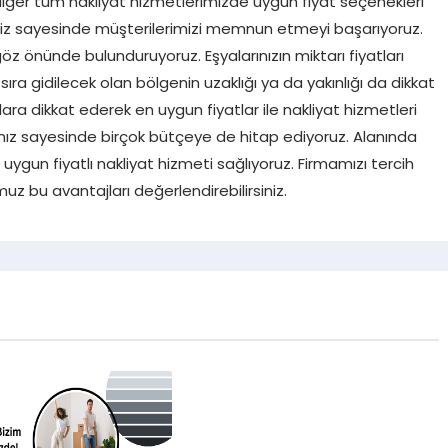
iğer tüm nakliyat hizmetlerimizde uygun fiyat seçenekleri
miz sayesinde müşterilerimizi memnun etmeyi başarıyoruz.
 göz önünde bulunduruyoruz. Eşyalarınızın miktarı fiyatları
ıra gidilecek olan bölgenin uzaklığı ya da yakınlığı da dikkat
lara dikkat ederek en uygun fiyatlar ile nakliyat hizmetleri
amız sayesinde birçok bütçeye de hitap ediyoruz. Alanında
 uygun fiyatlı nakliyat hizmeti sağlıyoruz. Firmamızı tercih
z bu avantajları değerlendirebilirsiniz.