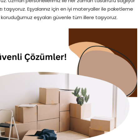
ruz. Uzman personellerimiz ile her zaman tasarrufu sağlıyor
ı taşıyoruz. Eşyalarınız için en iyi materyaller ile paketleme
ı koruduğumuz eşyaları güvenle tüm illere taşıyoruz.