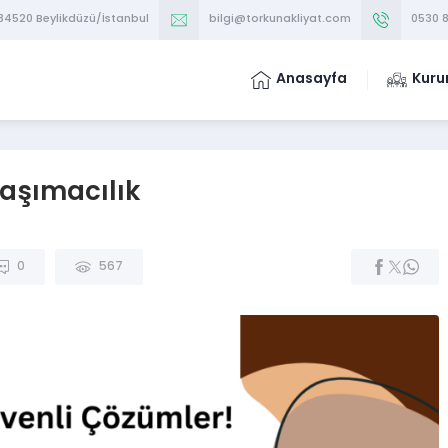
 34520 Beylikdüzü/İstanbul
bilgi@torkunakliyat.com
0530 8
Anasayfa
Kuru
 Taşımacılık
0
567