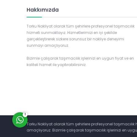
Hakkımızda
Torku Nakliyat olarak tüm şehirlere profesyonel taşımacılık
hizmeti sunmaktayız. Hizmetlerimizi en iyi şekilde
gerçekleştirerek sizkere sorunsuz bir nakliye deneyimi
sunmayı amaçlıyoruz.
Torku Nakliyat
Bizimle çalışarak taşımacılık işlerinizi en uygun fiyat ve en
kaliteli hizmet ile yaptırabilirsiniz.
Cevap Yaz
1
Torku Nakliyat olarak tüm şehirlere profesyonel taşımacılık 
amaçlıyoruz. Bizimle çalışarak taşımacılık işlerinizi en uygun f