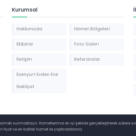
Kurumsal
İ
Hakkımızda
Hizmet Bölgeleri
Ekibimiz
Foto Galeri
İletişim
Referanslar
Esenyurt Evden Eve
Nakliyat
hizmeti sunmaktayız. Hizmetlerimizi en iyi şekilde gerçekleştirerek sizkere
iyat ve en kaliteli hizmet ile yaptırabilirsiniz.