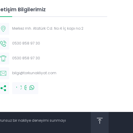
letişim Bilgilerimiz
Merkez mh. Atatürk Cd. No:4 İç kapı no:2
0530 858 97 30
0530 858 97 30
bilgi@torkunakliyat.com
 sorunsuz bir nakliye deneyimi sunmayı