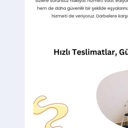
sizlere sorunsuz nakliyat hizmeti vaat ediyo
hem de daha güvenilir bir şekilde eşyalarınız
hizmeti de veriyoruz. Darbelere karş