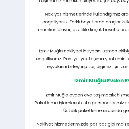
taşımamız mümkün oluyor. Küçük boy, büyük
Nakliyat hizmetlerinde kullandığımız araç
engelliyoruz. Farklı boyutlarda araçlar ku
mümkün oluyor, özellikle küçük boyutlu ara
İzmir Muğla nakliyeci ihtiyacını uzman eki
engelliyoruz. Parsiyel yük taşıma yöntemini
eşyalarını birleştirip taşıdığımız içi
İzmir Muğla Evden E
İzmir Muğla evden eve taşımacılık hizme
Paketleme işlemlerini usta personellerimiz say
Üstelik paketleme sırasında ge
Nakliyat hizmetlerimizde pat pat gibi malzeme