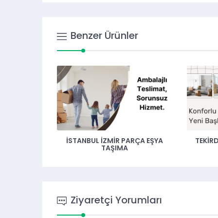
Benzer Ürünler
ARÇA EŞYA
TEKIRDAĞ DENIZLI EVDEN EVE
İZMIR H
NAKLIYAT
Ziyaretçi Yorumları