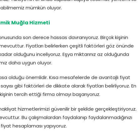
pabilmemiz mümkün oluyor.
mik Muğla Hizmeti
konusunda son derece hassas davranıyoruz. Birçok kişinin
vcuttur. Fiyatları belirlerken çeşitli faktörleri göz önünde
e kadar olduğunu inceliyoruz. Eşya miktarınız az olduğunda
ımız daha uygun oluyor.
sa olduğu önemlidir. Kısa mesafelerde de avantajlı fiyat
ısı gibi faktörleri de dikkate alarak fiyatları belirliyoruz. En
k kişinin tercih ettiği firma olmayı başarıyoruz.
 nakliyat hizmetlerimizi güvenilir bir şekilde gerçekleştiriyoruz.
cuttur. Bu çalışmalardan faydalanıp faydalanmadığınızı
 fiyat hesaplaması yapıyoruz.