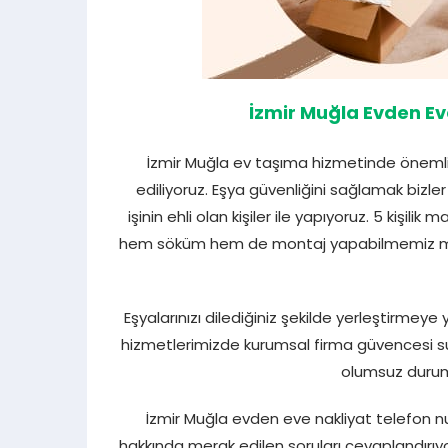
İzmir Muğla Evden Ev
İzmir Muğla ev taşıma hizmetinde önemli a
ediliyoruz. Eşya güvenliğini sağlamak bizle
işinin ehli olan kişiler ile yapıyoruz. 5 kişili
hem söküm hem de montaj yapabilmemiz mümk
Eşyalarınızı dilediğiniz şekilde yerleştirmey
hizmetlerimizde kurumsal firma güvencesi su
olumsuz duruml
İzmir Muğla evden eve nakliyat telefon 
hakkında merak edilen soruları cevaplandırıyo