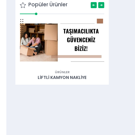
Popüler Ürünler
ÜRÜNLER
LIFTLI KAMYONET NAKLIYE
AÇ