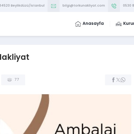
 34520 Beylikdüzü/İstanbul
bilgi@torkunakliyat.com
0530 8
Anasayfa
Kuru
Nakliyat
77