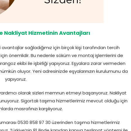
e Nakliyat Hizmetinin Avantajları
vantajlar sağladığımız için birçok kişi tarafından tercih
r için önemlidir. Bu nedenle söküm ve montaj işlemlerini de
k marangoz ekibi ile işbirliği yapıyoruz. Eşyalara zarar vermeden
ün oluyor. Yeni adresinizde eşyalarınızın kurulumunu da
yapıyoruz.
e yardımcı olarak sizleri memnun etmeyi başarıyoruz. Nakliyat
nuyoruz. Sigortalı taşıma hizmetlerimiz mevcut olduğu için
arda masrafınızı karşılıyoruz.
numarası 0530 858 97 30 üzerinden taşıma hizmetlerimiz
ruz. Türkiye’nin 81 ilinde kapıdan kapıya teslimat yöntemi ile