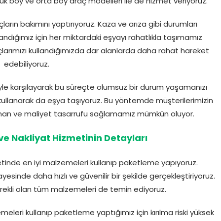
 boy ve orta boy araç modelleri ile de hizmet veriyoruz.
ların bakımını yaptırıyoruz. Kaza ve arıza gibi durumları
llandığımız için her miktardaki eşyayı rahatlıkla taşımamız
çlarımızı kullandığımızda dar alanlarda daha rahat hareket
edebiliyoruz.
biyle karşılayarak bu süreçte olumsuz bir durum yaşamanızı
 kullanarak da eşya taşıyoruz. Bu yöntemde müşterilerimizin
n zaman ve maliyet tasarrufu sağlamamız mümkün oluyor.
ve Nakliyat Hizmetinin Detayları
tinde en iyi malzemeleri kullanıp paketleme yapıyoruz.
esinde daha hızlı ve güvenilir bir şekilde gerçekleştiriyoruz.
rekli olan tüm malzemeleri de temin ediyoruz.
leri kullanıp paketleme yaptığımız için kırılma riski yüksek