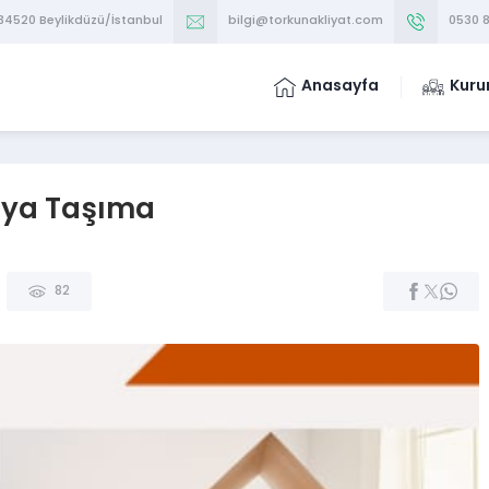
 34520 Beylikdüzü/İstanbul
bilgi@torkunakliyat.com
0530 8
Anasayfa
Kuru
şya Taşıma
82