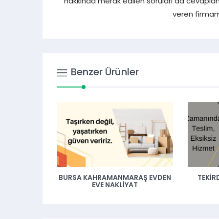
hakkında merak edilen soruları da cevapland
veren firmamız
Benzer Ürünler
BURSA KAHRAMANMARAŞ EVDEN
TEKIRDAĞ HATAY 
EVE NAKLIYAT
NAKLIY