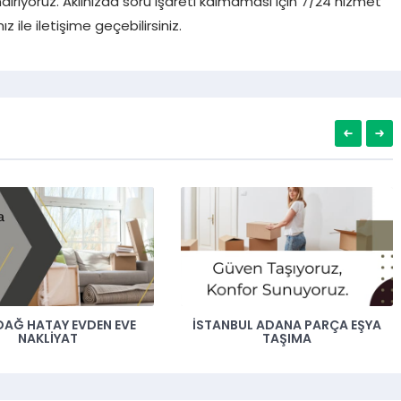
ırıyoruz. Aklınızda soru işareti kalmaması için 7/24 hizmet
 ile iletişime geçebilirsiniz.
EVDEN EVE
İSTANBUL ADANA PARÇA EŞYA
İZMIR 
AT
TAŞIMA