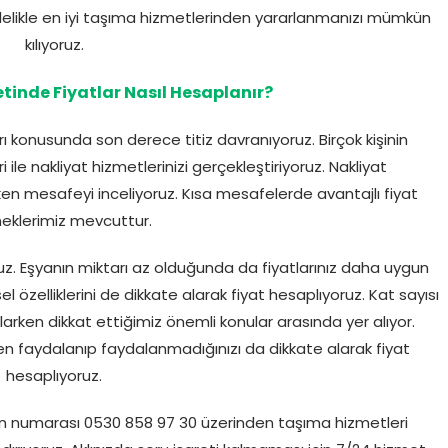
elikle en iyi taşıma hizmetlerinden yararlanmanızı mümkün
kılıyoruz.
inde Fiyatlar Nasıl Hesaplanır?
ı konusunda son derece titiz davranıyoruz. Birçok kişinin
ile nakliyat hizmetlerinizi gerçekleştiriyoruz. Nakliyat
n mesafeyi inceliyoruz. Kısa mesafelerde avantajlı fiyat
eklerimiz mevcuttur.
uz. Eşyanın miktarı az olduğunda da fiyatlarınız daha uygun
 özelliklerini de dikkate alarak fiyat hesaplıyoruz. Kat sayısı
larken dikkat ettiğimiz önemli konular arasında yer alıyor.
faydalanıp faydalanmadığınızı da dikkate alarak fiyat
hesaplıyoruz.
on numarası 0530 858 97 30 üzerinden taşıma hizmetleri