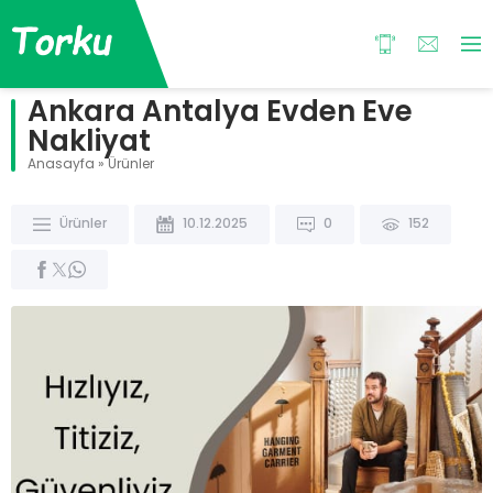
Ankara Antalya Evden Eve
Nakliyat
Anasayfa
»
Ürünler
Ürünler
10.12.2025
0
152