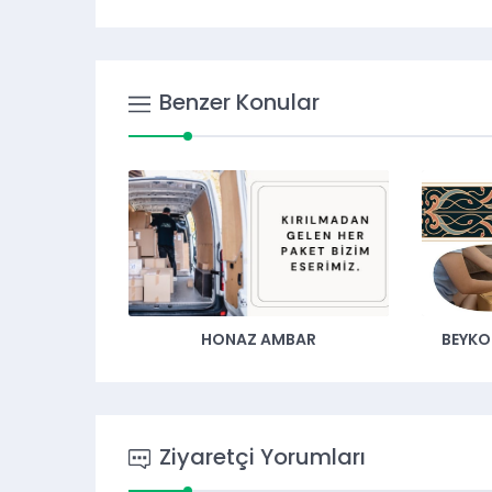
Benzer Konular
BAR
BEYKOZ EVDEN EVE NAKLIYAT
Ziyaretçi Yorumları