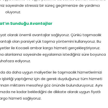
imiz sayesinde stressiz bir süreç geçirmenize de yardımcı
oluyoruz.
at’ın Sunduğu Avantajlar
at olarak önemli avantajlar sağlıyoruz. Çünkü taşımacılık
antajlı olan parsiyel yük taşıma yöntemini kullanıyoruz. Bu
tler ile Kocaeli ambar kargo hizmeti gerçekleştiriyoruz.
alanlarınız sayesinde eşyalarınızı istediğiniz süre boyunca
hafaza ediyoruz.
da da daha uygun maliyetler ile taşımacılık hizmetlerimizi
le işbirliği yaptığımız için de gerek duyduğunuz tüm hizmeti
larınızın miktarını mesafeyi göz önünde bulunduruyoruz. Aynı
zda ne kadar beklediğini de dikkate alarak uygun fiyatlı
rgo hizmeti sağlıyoruz.