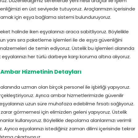
. Düzenlediğimiz seferlerde yeni nesil araçlar ile işlem
nliğimizi en üst seviyede tutuyoruz. Araçlarımızın içerisinde
ağlamak için eşya bağlama sistemi bulunduruyoruz.
t halinde iken eşyalarınızı araca sabitliyoruz. Böylelikle
unun yanı sıra paketleme işlemleri ile de eşya güvenliğini
 malzemeleri de temin ediyoruz. Üstelik bu işlemleri alanında
eşyalarınızı her türlü darbeye karşı koruma altına alıyoruz.
i Ambar Hizmetinin Detayları
 alanında uzman olan birçok personel ile işbirliği yapıyoruz.
 gerçekleştiriyoruz. Ayrıca ambar hizmetlerimizde güvenilir
eşyalarınızı uzun süre muhafaza edebilme fırsatı sağlıyoruz.
 zarar görmemesi için elimizden geleni yapıyoruz. Üstelik
nlar kullanıyoruz. Böylelikle depolama alanlarımızı verimli
 Ayrıca eşyalarınızı istediğiniz zaman dilimi içerisinde tekrar
ıtıma çıkartıyoruz.