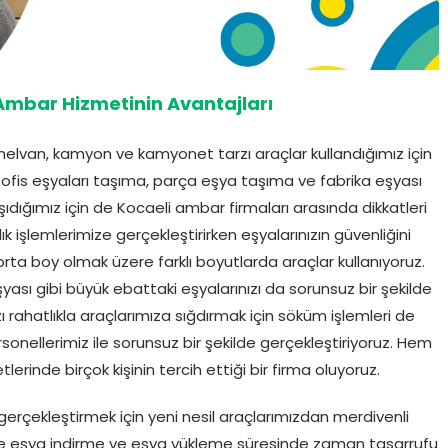
 Ambar Hizmetinin Avantajları
elvan, kamyon ve kamyonet tarzı araçlar kullandığımız için
, ofis eşyaları taşıma, parça eşya taşıma ve fabrika eşyası
şıdığımız için de Kocaeli ambar firmaları arasında dikkatleri
 işlemlerimize gerçekleştirirken eşyalarınızın güvenliğini
orta boy olmak üzere farklı boyutlarda araçlar kullanıyoruz.
yası gibi büyük ebattaki eşyalarınızı da sorunsuz bir şekilde
ı rahatlıkla araçlarımıza sığdırmak için söküm işlemleri de
nellerimiz ile sorunsuz bir şekilde gerçekleştiriyoruz. Hem
lerinde birçok kişinin tercih ettiği bir firma oluyoruz.
e gerçekleştirmek için yeni nesil araçlarımızdan merdivenli
nde eşya indirme ve eşya yükleme süresinde zaman tasarrufu