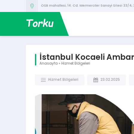
OSB mahallesi, 14. Cd. Mermerciler Sanayi Sitesi 33/4,
İstanbul Kocaeli Amba
Anasayfa
»
Hizmet Bölgeleri
Hizmet Bölgeleri
23.02.2025