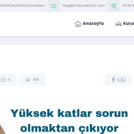
 34520 Beylikdüzü/İstanbul
bilgi@torkunakliyat.com
0530 8
Anasayfa
Kuru
r
0
491