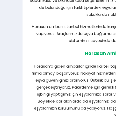
kapalı kasa ve brandalı kasa seçeneklerimiz
de bulunduğu için farklı tiplerdeki eşyalar
sokaklarda nakli
Horasan ambarı İstanbul hizmetlerinde karşılı
yapıyoruz. Araçlarımızda eşya bağlama sist
sistemimiz sayesinde de 
Horasan Amb
Horasan’a giden ambarlar içinde kaliteli taş
firma olmayı başarıyoruz. Nakliyat hizmetler
eşya güvenliğinizi artırıyoruz. Üstelik bu iş
gerçekleştiriyoruz. Paketleme için gerek
işbirliği yaptığımız için eşyalarınıza za
Böylelikle dar alanlarda da eşyalarınızı dah
eşyalarınızın kurulumunu da yapıyoruz. Hoşgö
m