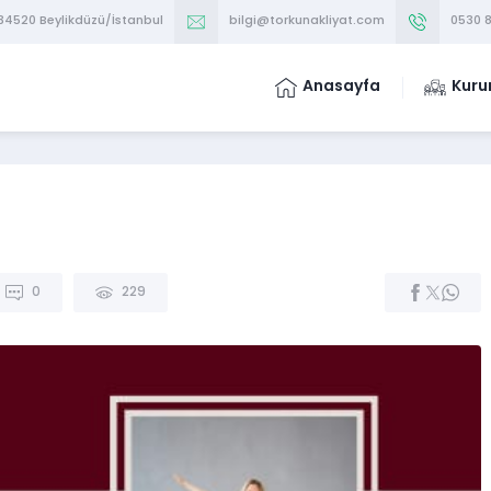
 34520 Beylikdüzü/İstanbul
bilgi@torkunakliyat.com
0530 8
Anasayfa
Kuru
0
229