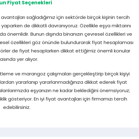
un Fiyat Seçenekleri
antajları sağladığımız için sektörde birçok kişinin tercih
 yaparken de dikkatli davranıyoruz. Özellikle eşya miktarını
da önemlidir. Bunun dışında binanızın çevresel özellikleri ve
vresel özellikleri göz önünde bulundurarak fiyat hesaplaması
ktörler de fiyat hesaplarken dikkat ettiğimiz önemli konular
asında yer alıyor.
eme ve marangoz çalışmaları gerçekleştirip birçok kişiyi
rdan yararlanıp yararlanmadığınıza dikkat ederek fiyat
anlarımızda eşyanızın ne kadar beklediğini önemsiyoruz;
k gösteriyor. En iyi fiyat avantajları için firmamızı tercih
edebilirsiniz.