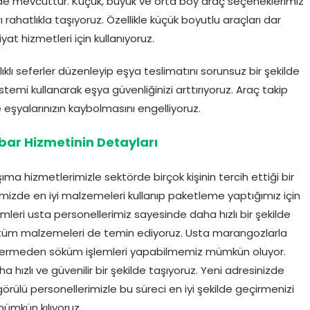
 de mevcuttur. Küçük, büyük ve orta boy araç seçeneklerimiz
ı rahatlıkla taşıyoruz. Özellikle küçük boyutlu araçları dar
yat hizmetleri için kullanıyoruz.
klı seferler düzenleyip eşya teslimatını sorunsuz bir şekilde
emi kullanarak eşya güvenliğinizi arttırıyoruz. Araç takip
eşyalarınızın kaybolmasını engelliyoruz.
ar Hizmetinin Detayları
ıma hizmetlerimizle sektörde birçok kişinin tercih ettiği bir
imizde en iyi malzemeleri kullanıp paketleme yaptığımız için
lemleri usta personellerimiz sayesinde daha hızlı bir şekilde
li tüm malzemeleri de temin ediyoruz. Usta marangozlarla
rar vermeden söküm işlemleri yapabilmemiz mümkün oluyor.
a hızlı ve güvenilir bir şekilde taşıyoruz. Yeni adresinizde
rülü personellerimizle bu süreci en iyi şekilde geçirmenizi
ümkün kılıyoruz.