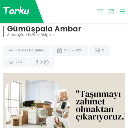
Gümüşpala Ambar
Anasayfa
»
Hizmet Bölgeleri
Hizmet Bölgeleri
19.05.2025
0
276