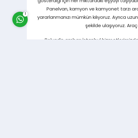
gösterdiği için her miktardaki eşyayı taşıyab
Panelvan, kamyon ve kamyonet tarzı ara
1
yararlanmanızı mümkün kılıyoruz. Ayrıca uzun 
şekilde ulaşıyoruz. Ara
Bolvadin ambarı İstanbul hizmetlerimizde d
düzenleyerek, istediğiniz süre içerisinde eşy
sistemi kullandığımız için eşyalarınızın sabi
taşıma işlemlerini daha hızlı tamamlıyoruz.
Bolvadin Amb
Bolvadin’e giden ambarlar için güvenilir nak
güvenliği için en iyi malzemeleri kull
personelimizle hızlı ve güvenilir bir şekilde g
de temin ediyoruz. Nakliyat hizmetlerim
sayesinde eşyalarınıza zarar vermeden söküm