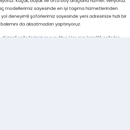
iliyoruz. Küçük, büyük ve orta boy araçlarla hizmet veriyoruz.
ç modellerimiz sayesinde en iyi taşıma hizmetlerinden
yol deneyimli şoförlerimiz sayesinde yeni adresinize hızlı bir
ç bakımını da aksatmadan yaptırıyoruz.
üzenli seferlerimiz mevcuttur. Her gün karşılıklı seferler
a teslimatı yapabiliyoruz. Ayrıca araçlarımızda eşya bağlama
t kalmasını sağlıyoruz. Merdivenli araç modellerimiz sayesinde
 Araçlarımızın içindeki takip sistemiyle eşyalarınızı takip
edebiliyoruz.
ar Hizmetinin Detayları
liyat yöntemleriyle adımızdan söz ettiriyoruz. Eşyalarınızın
anarak paketleme yapıyoruz. Paketleme işlemlerini usta
erçekleştiriyoruz. Ayrıca, bu işlemler için gerekli malzemeleri
izde marangoz desteği de mevcuttur. Uzman marangozlar
 ve montaj işlemleri yapabiliyoruz. 21 kata kadar hızlı ve