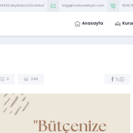
 34520 Beylikdüzü/İstanbul
bilgi@torkunakliyat.com
0530 8
Anasayfa
Kuru
0
246