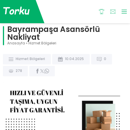
Bayrampaşa Asansörlü
Nakliyat
Anasayfa
»
Hizmet Bölgeleri
Hizmet Bölgeleri
10.04.2025
0
278