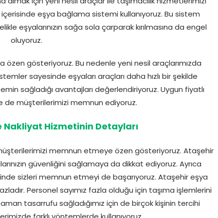
a almak için yeni nesil araçlar ile taşımacılık hizmetlerimizi
ın içerisinde eşya bağlama sistemi kullanıyoruz. Bu sistem
elikle eşyalarınızın sağa sola çarparak kırılmasına da engel
oluyoruz.
da özen gösteriyoruz. Bu nedenle yeni nesil araçlarımızda
stemler sayesinde eşyaları araçları daha hızlı bir şekilde
temin sağladığı avantajları değerlendiriyoruz. Uygun fiyatlı
ile de müşterilerimizi memnun ediyoruz.
 Nakliyat Hizmetinin Detayları
en müşterilerimizi memnun etmeye özen gösteriyoruz. Ataşehir
rınızın güvenliğini sağlamaya da dikkat ediyoruz. Ayrıca
inde sizleri memnun etmeyi de başarıyoruz. Ataşehir eşya
ladır. Personel sayımız fazla olduğu için taşıma işlemlerini
man tasarrufu sağladığımız için de birçok kişinin tercihi
lerimizde farklı yöntemlerde kullanıyoruz.