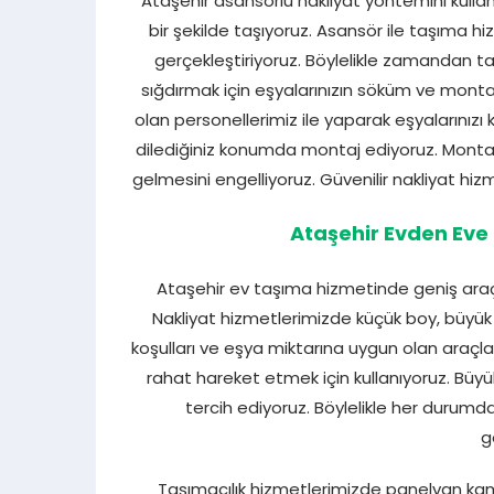
Ataşehir asansörlü nakliyat yöntemini kullan
bir şekilde taşıyoruz. Asansör ile taşıma h
gerçekleştiriyoruz. Böylelikle zamandan ta
sığdırmak için eşyalarınızın söküm ve monta
olan personellerimiz ile yaparak eşyalarınızı 
dilediğiniz konumda montaj ediyoruz. Montaj i
gelmesini engelliyoruz. Güvenilir nakliyat hi
Ataşehir Evden Eve 
Ataşehir ev taşıma hizmetinde geniş araç
Nakliyat hizmetlerimizde küçük boy, büyük b
koşulları ve eşya miktarına uygun olan araçla
rahat hareket etmek için kullanıyoruz. Büyü
tercih ediyoruz. Böylelikle her durumda
g
Taşımacılık hizmetlerimizde panelvan kam