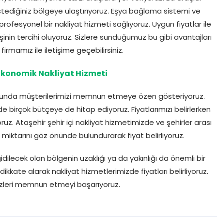
tediğiniz bölgeye ulaştırıyoruz. Eşya bağlama sistemi ve
rofesyonel bir nakliyat hizmeti sağlıyoruz. Uygun fiyatlar ile
işinin tercihi oluyoruz. Sizlere sunduğumuz bu gibi avantajları
irmamız ile iletişime geçebilirsiniz.
 Ekonomik Nakliyat Hizmeti
nusunda müşterilerimizi memnun etmeye özen gösteriyoruz.
 birçok bütçeye de hitap ediyoruz. Fiyatlarımızı belirlerken
z. Ataşehir şehir içi nakliyat hizmetimizde ve şehirler arası
 miktarını göz önünde bulundurarak fiyat belirliyoruz.
gidilecek olan bölgenin uzaklığı ya da yakınlığı da önemli bir
dikkate alarak nakliyat hizmetlerimizde fiyatları belirliyoruz.
sizleri memnun etmeyi başarıyoruz.