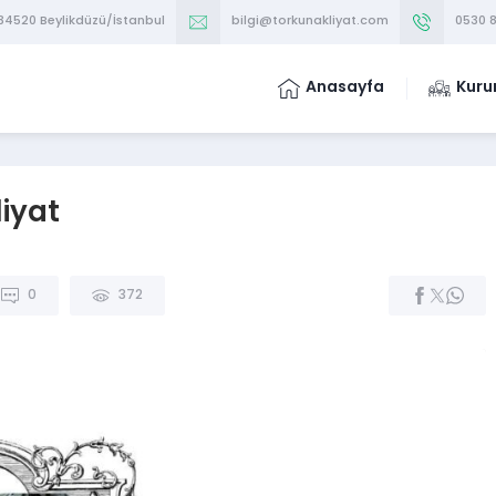
 34520 Beylikdüzü/İstanbul
bilgi@torkunakliyat.com
0530 8
Anasayfa
Kuru
iyat
0
372