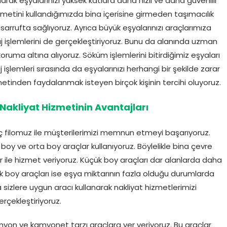
arak eşyalarınızı yüksek katlara daha hızlı ve daha güvenilir
izmetini kullandığımızda bina içerisine girmeden taşımacılık
sarrufta sağlıyoruz. Ayrıca büyük eşyalarınızı araçlarımıza
j işlemlerini de gerçekleştiriyoruz. Bunu da alanında uzman
koruma altına alıyoruz. Söküm işlemlerini bitirdiğimiz eşyaları
şlemleri sırasında da eşyalarınızı herhangi bir şekilde zarar
zmetinden faydalanmak isteyen birçok kişinin tercihi oluyoruz.
Nakliyat Hizmetinin Avantajları
 filomuz ile müşterilerimizi memnun etmeyi başarıyoruz.
oy ve orta boy araçlar kullanıyoruz. Böylelikle bina çevre
r ile hizmet veriyoruz. Küçük boy araçları dar alanlarda daha
k boy araçları ise eşya miktarının fazla olduğu durumlarda
 sizlere uygun aracı kullanarak nakliyat hizmetlerimizi
erçekleştiriyoruz.
yon ve kamyonet tarzı araçlara yer veriyoruz. Bu araçlar